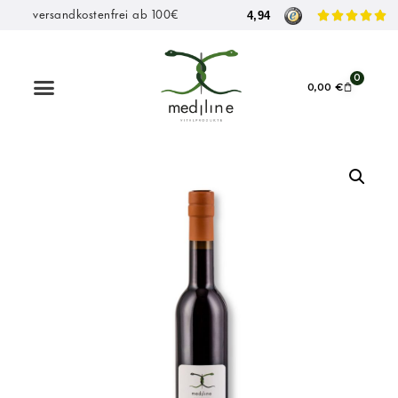
4,94





versandkostenfrei ab 100€
0
0,00
€