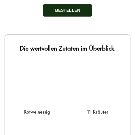
BESTELLEN
Die wertvollen Zutaten im Überblick.
Rotweinessig
11 Kräuter
Aus hochwertigen Rotweinen
Eine Komposition inspiriert von
durch traditionelle Langzeit-
überliefertem Kräuterwissen aus
Rotweinessig
11 Kräuter
Fermentation veredelt, dient als
1539. Sorgfältig ausgewählte
lebendige Basis unserer
Kräuter ergänzen sich zu einem
Rezeptur und überzeugt durch
harmonischen Ganzen.
sein mild-würziges Profil.