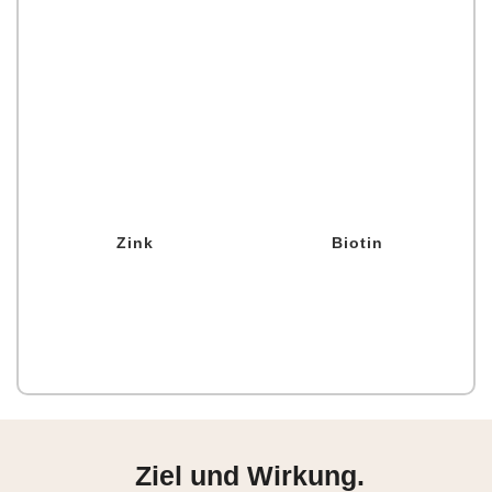
Makronährstoffen aus der
im Körper.
Nahrung.
Zink
Biotin
Ein vielseitiges Mineral, das
Dieses Vitamin unterstützt den
einen normalen Kohlenhydrat-
normalen Stoffwechsel von
Stoffwechsel sowie
Makronährstoffen und trägt zur
Zink
Biotin
Fettsäurestoffwechsel
Erhaltung normaler
unterstützt und essenziell für
Schleimhäute bei, was die
die normale Eiweißsynthese und
Barrierefunktion Deines Körpers
die Zellteilung ist.
stärkt.
Ziel und Wirkung.